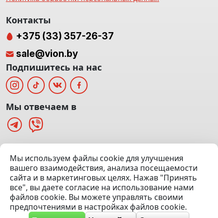
Контакты
+375 (33) 357-26-37
sale@vion.by
Подпишитесь на нас
Мы отвечаем в
г. Минск, ТЦ «Паркинг» Ул. Куйбышева 40
Мы используем файлы cookie для улучшения
(Офис: 5 этаж | Осмотр авто: 5 этаж)
вашего взаимодействия, анализа посещаемости
сайта и в маркетинговых целях. Нажав "Принять
Посмотреть на карте
все", вы даете согласие на использование нами
файлов cookie. Вы можете управлять своими
© 2020 — 2026 VION.BY — Продажа, выкуп и обмен | УНП
предпочтениями в настройках файлов cookie.
192961100 |
Эвакуатор Минск