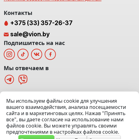
Контакты
+375 (33) 357-26-37
sale@vion.by
Подпишитесь на нас
Мы отвечаем в
г. Минск, ТЦ «Паркинг» Ул. Куйбышева 40
Мы используем файлы cookie для улучшения
(Офис: 5 этаж | Осмотр авто: 5 этаж)
вашего взаимодействия, анализа посещаемости
сайта и в маркетинговых целях. Нажав "Принять
Посмотреть на карте
все", вы даете согласие на использование нами
файлов cookie. Вы можете управлять своими
© 2020 — 2026 VION.BY — Продажа, выкуп и обмен | УНП
предпочтениями в настройках файлов cookie.
192961100 |
Эвакуатор Минск