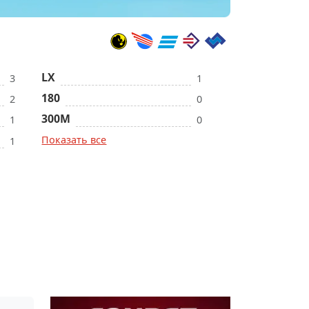
LX
3
1
180
2
0
300М
1
0
Показать все
1