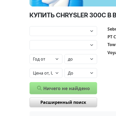
КУПИТЬ CHRYSLER 300С В 
Seb
PT C
Tow
Voy
Ничего не найдено
Расширенный поиск