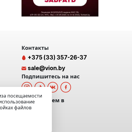
Контакты
+375 (33) 357-26-37
sale@vion.by
Подпишитесь на нас
лиза посещаемости
альных
Мы отвечаем в
а использование
ройках файлов