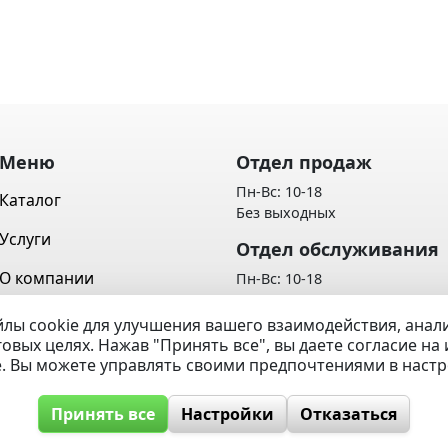
Меню
Отдел продаж
Пн-Вс: 10-18
Каталог
Без выходных
Услуги
Отдел обслуживания
О компании
Пн-Вс: 10-18
Без выходных
Контакты
лы cookie для улучшения вашего взаимодействия, ана
Политика обработки персон
говых целях. Нажав "Принять все", вы даете согласие н
Вопрос / Ответ
данных
e. Вы можете управлять своими предпочтениями в наст
Принять все
Настройки
Отказаться