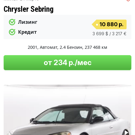
Chrysler Sebring
Лизинг
10 880 р.
Кредит
3 699 $ / 3 217 €
2001
,
Автомат
,
2.4 Бензин
,
237 468 км
от 234 р./мес