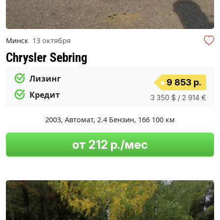
Минск
13 октября
Chrysler Sebring
Лизинг
9 853 р.
Кредит
3 350 $ / 2 914 €
2003
,
Автомат
,
2.4 Бензин
,
166 100 км
от 212 р./мес