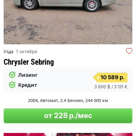
Узда
7 октября
Chrysler Sebring
Лизинг
10 589 р.
Кредит
3 600 $ / 3 131 €
2004
,
Автомат
,
2.4 Бензин
,
244 000 км
от 228 р./мес