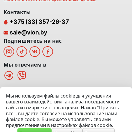
Контакты
+375 (33) 357-26-37
sale@vion.by
Подпишитесь на нас
Мы отвечаем в
г. Минск, ТЦ «Паркинг» Ул. Куйбышева 40
Мы используем файлы cookie для улучшения
(Офис: 5 этаж | Осмотр авто: 5 этаж)
вашего взаимодействия, анализа посещаемости
сайта и в маркетинговых целях. Нажав "Принять
Посмотреть на карте
все", вы даете согласие на использование нами
файлов cookie. Вы можете управлять своими
© 2020 — 2026 VION.BY — Продажа, выкуп и обмен | УНП
предпочтениями в настройках файлов cookie.
192961100 |
Эвакуатор Минск