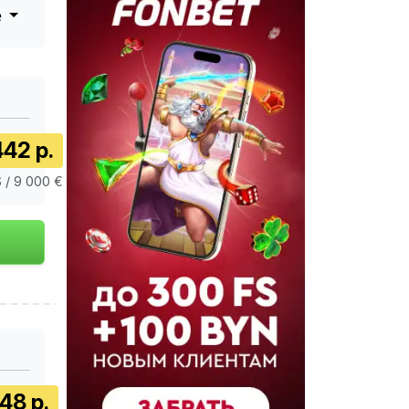
е
442 р.
$ / 9 000 €
48 р.