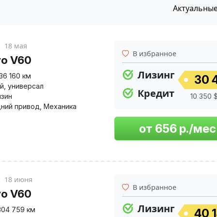
Актуальны
к
18 мая
В избранное
vo V60
Лизинг
36 160 км
30 
й
,
универсал
Кредит
нзин
10 350 
ний привод
,
Механика
к
18 июня
В избранное
vo V60
Лизинг
304 759 км
40 1