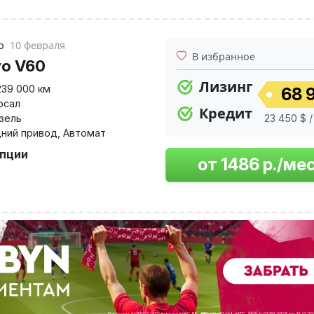
но
10 февраля
В избранное
vo V60
Лизинг
239 000 км
68 9
рсал
Кредит
изель
23 450 $ /
ний привод
,
Автомат
опции