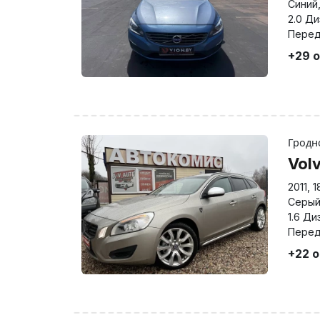
Синий
2.0 Д
Перед
+29 
Грод
Vol
2011
,
1
Серы
1.6 Ди
Перед
+22 