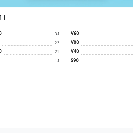
ИТ
0
V60
34
V90
22
0
V40
21
S90
14