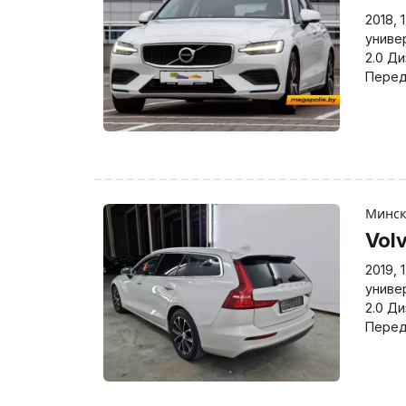
2018
,
униве
2.0 Д
Перед
Минс
Vol
2019
,
униве
2.0 Д
Перед