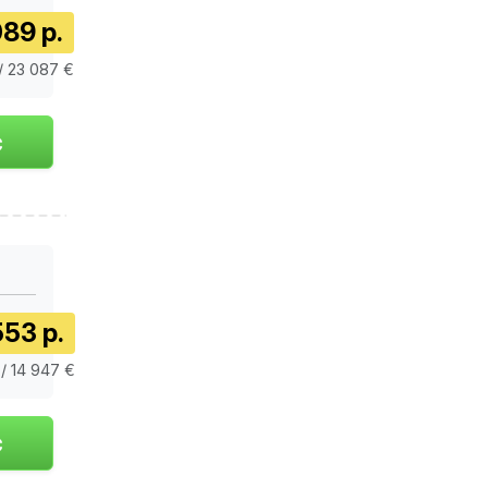
89 р.
/ 23 087 €
553 р.
 / 14 947 €