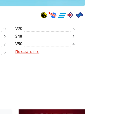
V70
9
6
S40
9
5
V50
7
4
Показать все
6