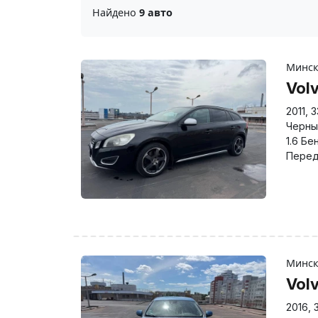
Найдено
9 авто
Минс
Vol
2011
,
3
Черны
1.6 Бе
Перед
Минс
Vol
2016
,