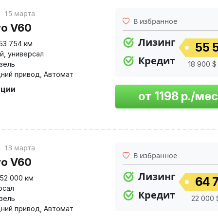
к
15 марта
В избранное
vo V60
Лизинг
53 754 км
55 5
й
,
универсал
Кредит
изель
18 900 $
ний привод
,
Автомат
пции
к
13 марта
В избранное
vo V60
Лизинг
152 000 км
64 7
рсал
Кредит
изель
22 000 $
ний привод
,
Автомат