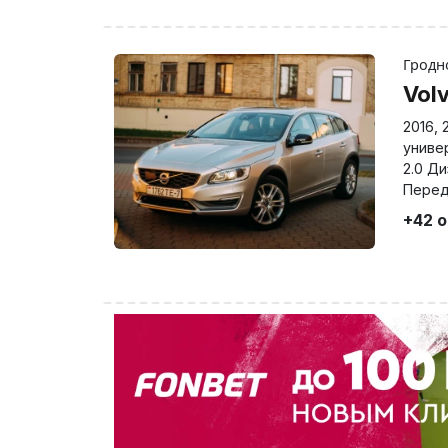
Грод
Vol
2016
,
униве
2.0 Д
Перед
+42 