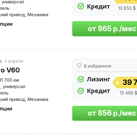
,
универсал
Кредит
изель
13 650 $ 
ний привод
,
Механика
опции
но
3 апреля
В избранное
vo V60
Лизинг
81 700 км
39 7
й
,
универсал
Кредит
зель
13 499 $
ний привод
,
Механика
опции