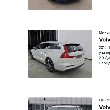
Минс
Vol
2019
,
униве
2.0 Д
Перед
Минс
Vol