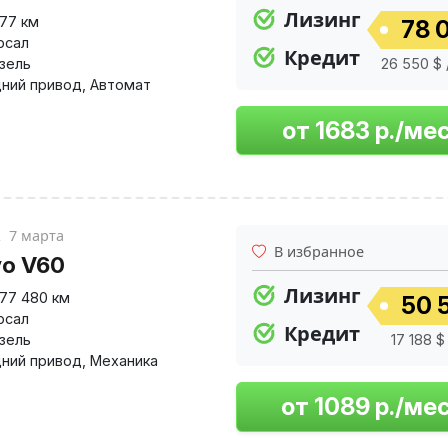
Лизинг
177 км
78 0
рсал
Кредит
изель
26 550 $ 
ний привод
,
Автомат
к
7 марта
В избранное
vo V60
Лизинг
177 480 км
50 
рсал
Кредит
изель
17 188 $
ний привод
,
Механика