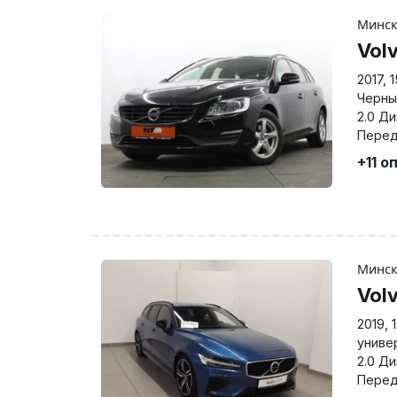
Минс
Vol
2017
,
1
Черны
2.0 Д
Перед
+11 о
Минс
Vol
2019
,
униве
2.0 Д
Перед