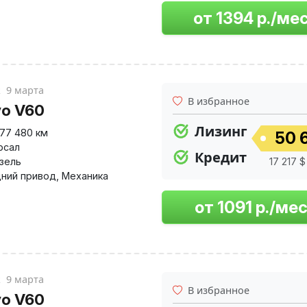
к
9 марта
В избранное
vo V60
Лизинг
177 480 км
50 
рсал
Кредит
изель
17 217 $
ний привод
,
Механика
к
9 марта
В избранное
vo V60