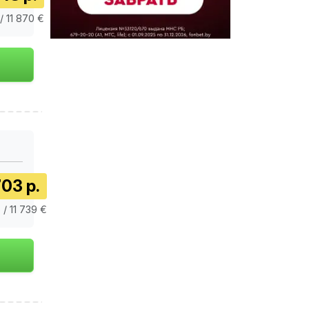
/ 11 870 €
03 р.
 / 11 739 €