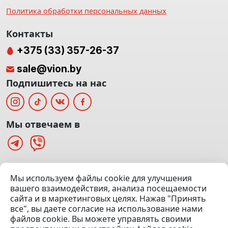
Политика обработки персональных данных
Контакты
+375 (33) 357-26-37
sale@vion.by
Подпишитесь на нас
Мы отвечаем в
г. Минск, ТЦ «Паркинг» Ул. Куйбышева 40
Мы используем файлы cookie для улучшения
(Офис: 5 этаж | Осмотр авто: 5 этаж)
вашего взаимодействия, анализа посещаемости
сайта и в маркетинговых целях. Нажав "Принять
Посмотреть на карте
все", вы даете согласие на использование нами
файлов cookie. Вы можете управлять своими
© 2020 — 2026 VION.BY — Продажа, выкуп и обмен | УНП