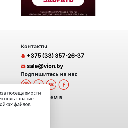
Контакты
+375 (33) 357-26-37
sale@vion.by
Подпишитесь на нас
лиза посещаемости
альных
Мы отвечаем в
а использование
ройках файлов