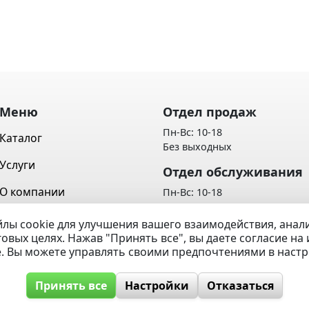
Меню
Отдел продаж
Пн-Вс: 10-18
Каталог
Без выходных
Услуги
Отдел обслуживания
О компании
Пн-Вс: 10-18
Без выходных
Контакты
лы cookie для улучшения вашего взаимодействия, ана
Политика обработки персон
говых целях. Нажав "Принять все", вы даете согласие н
Вопрос / Ответ
данных
e. Вы можете управлять своими предпочтениями в наст
Принять все
Настройки
Отказаться