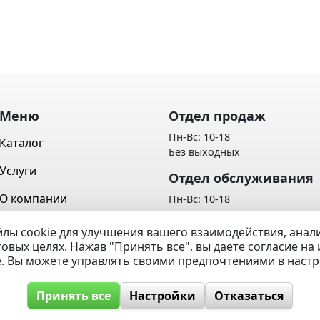
Меню
Отдел продаж
Пн-Вс: 10-18
Каталог
Без выходных
Услуги
Отдел обслуживания
О компании
Пн-Вс: 10-18
Без выходных
Контакты
лы cookie для улучшения вашего взаимодействия, ана
Политика обработки персон
говых целях. Нажав "Принять все", вы даете согласие н
Вопрос / Ответ
данных
e. Вы можете управлять своими предпочтениями в наст
Принять все
Настройки
Отказаться