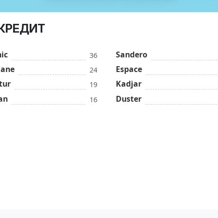
 КРЕДИТ
ic
Sandero
36
ane
Espace
24
tur
Kadjar
19
an
Duster
16