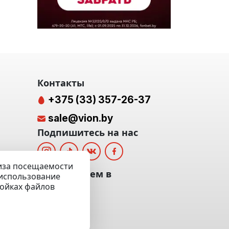
Контакты
+375 (33) 357-26-37
sale@vion.by
Подпишитесь на нас
лиза посещаемости
альных
Мы отвечаем в
а использование
ройках файлов