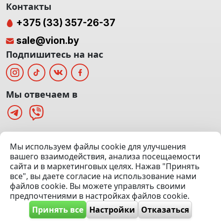
Контакты
+375 (33) 357-26-37
sale@vion.by
Подпишитесь на нас
Мы отвечаем в
г. Минск, ТЦ «Паркинг» Ул. Куйбышева 40
Мы используем файлы cookie для улучшения
(Офис: 5 этаж | Осмотр авто: 5 этаж)
вашего взаимодействия, анализа посещаемости
сайта и в маркетинговых целях. Нажав "Принять
Посмотреть на карте
все", вы даете согласие на использование нами
файлов cookie. Вы можете управлять своими
© 2020 — 2026 VION.BY — Продажа, выкуп и обмен | УНП
предпочтениями в настройках файлов cookie.
192961100 |
Эвакуатор Минск
Принять все
Настройки
Отказаться