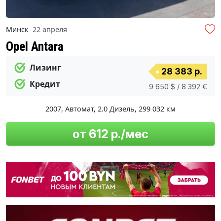
Минск
22 апреля
Opel Antara
Лизинг
28 383 р.
Кредит
9 650 $ / 8 392 €
2007
,
Автомат
,
2.0 Дизель
,
299 032 км
от 612 р./мес