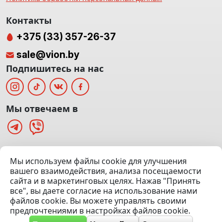
Контакты
+375 (33) 357-26-37
sale@vion.by
Подпишитесь на нас
Мы отвечаем в
г. Минск, ТЦ «Паркинг» Ул. Куйбышева 40
Мы используем файлы cookie для улучшения
(Офис: 5 этаж | Осмотр авто: 5 этаж)
вашего взаимодействия, анализа посещаемости
сайта и в маркетинговых целях. Нажав "Принять
Посмотреть на карте
все", вы даете согласие на использование нами
файлов cookie. Вы можете управлять своими
© 2020 — 2026 VION.BY — Продажа, выкуп и обмен | УНП
предпочтениями в настройках файлов cookie.
192961100 |
Эвакуатор Минск