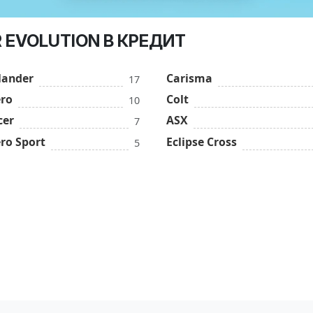
R EVOLUTION В КРЕДИТ
lander
Carisma
17
ero
Colt
10
cer
ASX
7
ro Sport
Eclipse Cross
5