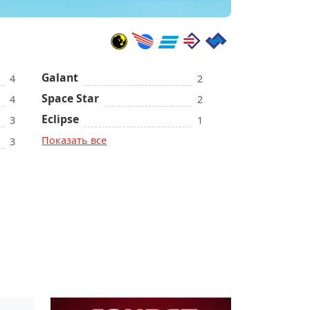
Galant
4
2
Space Star
4
2
Eclipse
3
1
Показать все
3