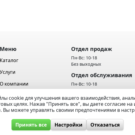
Меню
Отдел продаж
Пн-Вс: 10-18
Каталог
Без выходных
Услуги
Отдел обслуживания
О компании
Пн-Вс: 10-18
Без выходных
Контакты
лы cookie для улучшения вашего взаимодействия, ана
Политика обработки персон
говых целях. Нажав "Принять все", вы даете согласие н
Вопрос / Ответ
данных
e. Вы можете управлять своими предпочтениями в наст
Принять все
Настройки
Отказаться