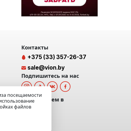
Контакты
+375 (33) 357-26-37
sale@vion.by
Подпишитесь на нас
лиза посещаемости
альных
Мы отвечаем в
а использование
ройках файлов