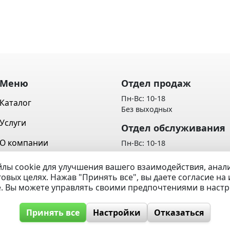
Меню
Отдел продаж
Пн-Вс: 10-18
Каталог
Без выходных
Услуги
Отдел обслуживания
О компании
Пн-Вс: 10-18
Без выходных
Контакты
лы cookie для улучшения вашего взаимодействия, ана
Политика обработки персон
говых целях. Нажав "Принять все", вы даете согласие н
Вопрос / Ответ
данных
e. Вы можете управлять своими предпочтениями в наст
Принять все
Настройки
Отказаться