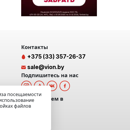
Контакты
+375 (33) 357-26-37
sale@vion.by
Подпишитесь на нас
лиза посещаемости
альных
Мы отвечаем в
а использование
ройках файлов