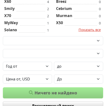
Х60
Breez
4
0
Smily
Cebrium
2
0
X70
Murman
2
0
MyWay
X50
1
0
Solano
Показать все
1
Ничего не найдено
Расширенный поиск