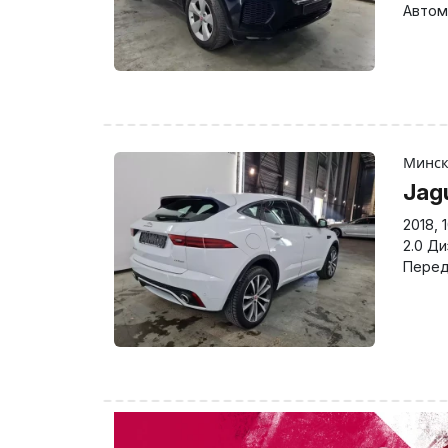
Автом
Минс
Jag
2018
,
2.0 Д
Перед