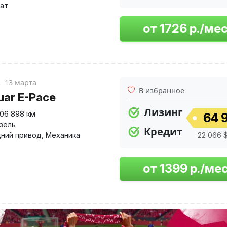
ат
к
13 марта
В избранное
uar E-Pace
Лизинг
106 898 км
64 
изель
Кредит
ний привод
,
Механика
22 066 $