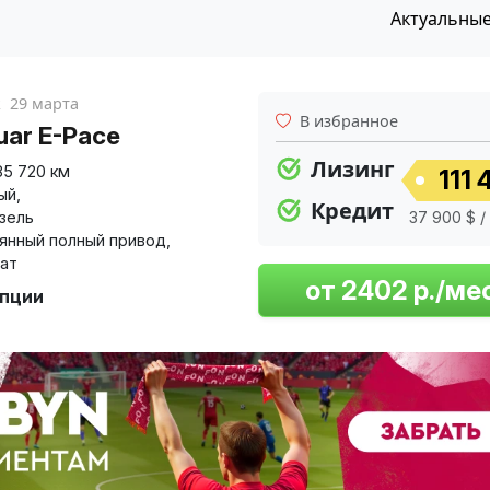
Актуальны
к
29 марта
В избранное
uar E-Pace
Лизинг
85 720 км
111 
ый
,
Кредит
изель
37 900 $ /
янный полный привод
,
ат
опции