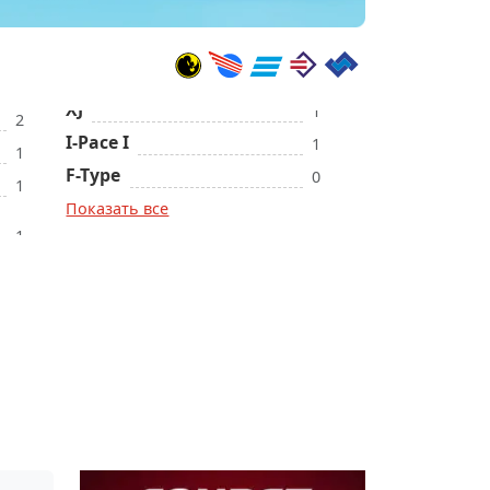
1
2
I-Pace I
1
1
F-Type
0
1
Показать все