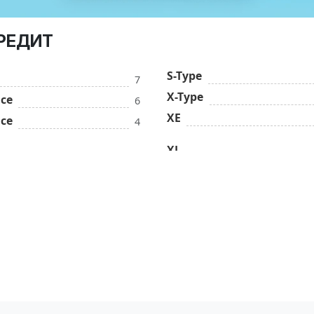
КРЕДИТ
S-Type
7
X-Type
ace
6
XE
ace
4
XJ