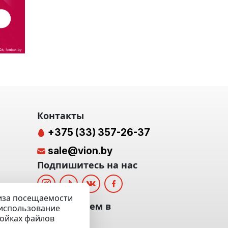
Контакты
+375 (33) 357-26-37
sale@vion.by
Подпишитесь на нас
лиза посещаемости
альных
Мы отвечаем в
а использование
ройках файлов