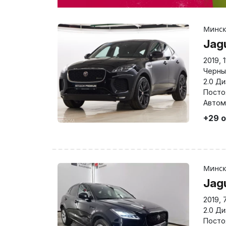
Минс
Jag
2019
,
Черны
2.0 Д
Посто
Автом
+29 
Минс
Jag
2019
,
2.0 Д
Посто