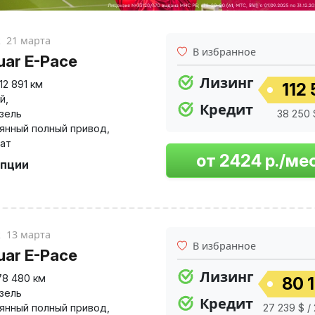
к
21 марта
В избранное
uar E-Pace
Лизинг
112 891 км
112 
й
,
Кредит
изель
38 250 
янный полный привод
,
ат
опции
к
13 марта
В избранное
uar E-Pace
Лизинг
78 480 км
80 1
изель
Кредит
янный полный привод
,
27 239 $ /