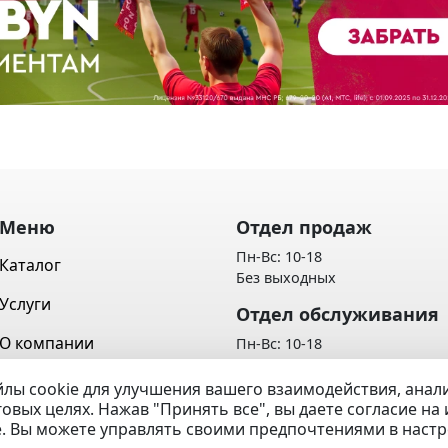
Меню
Отдел продаж
Пн-Вс: 10-18
Каталог
Без выходных
Услуги
Отдел обслуживания
О компании
Пн-Вс: 10-18
Без выходных
Контакты
лы cookie для улучшения вашего взаимодействия, ана
Политика обработки персон
говых целях. Нажав "Принять все", вы даете согласие н
Вопрос / Ответ
данных
e. Вы можете управлять своими предпочтениями в наст