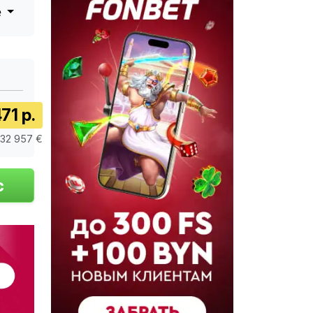
е
471 р.
 32 957 €