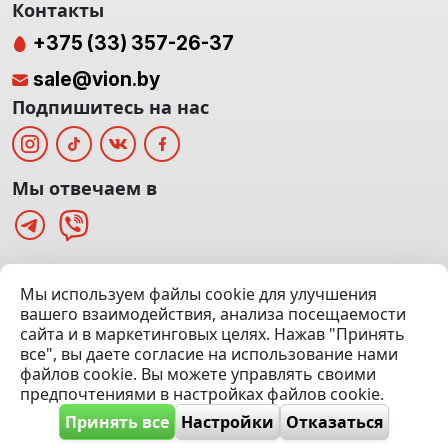
Контакты
+375 (33) 357-26-37
sale@vion.by
Подпишитесь на нас
Мы отвечаем в
г. Минск, ТЦ «Паркинг» Ул. Куйбышева 40
Мы используем файлы cookie для улучшения
(Офис: 5 этаж | Осмотр авто: 5 этаж)
вашего взаимодействия, анализа посещаемости
сайта и в маркетинговых целях. Нажав "Принять
Посмотреть на карте
все", вы даете согласие на использование нами
файлов cookie. Вы можете управлять своими
© 2020 — 2026 VION.BY — Продажа, выкуп и обмен | УНП
предпочтениями в настройках файлов cookie.
192961100 |
Эвакуатор Минск
Принять все
Настройки
Отказаться