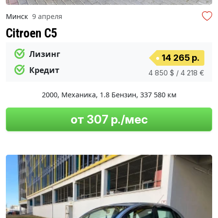
Минск
9 апреля
Citroen C5
Лизинг
14 265 р.
Кредит
4 850 $ / 4 218 €
2000
,
Механика
,
1.8 Бензин
,
337 580 км
от 307 р./мес