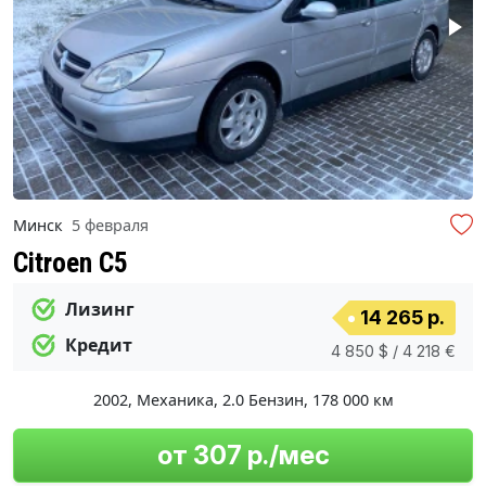
Минск
5 февраля
Citroen C5
Лизинг
14 265 р.
Кредит
4 850 $ / 4 218 €
2002
,
Механика
,
2.0 Бензин
,
178 000 км
от 307 р./мес