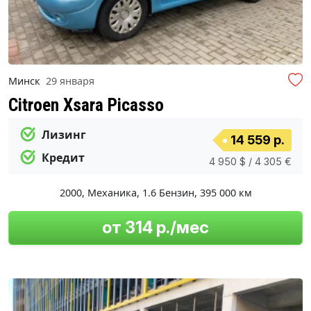
Минск
29 января
Citroen Xsara Picasso
Лизинг
14 559 р.
Кредит
4 950 $ / 4 305 €
2000
,
Механика
,
1.6 Бензин
,
395 000 км
от 314 р./мес