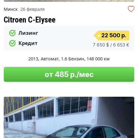
Минск
26 февраля
Citroen C-Elysee
Лизинг
22 500 р.
Кредит
7 650 $ / 6 653 €
2013
,
Автомат
,
1.6 Бензин
,
148 000 км
от 485 р./мес