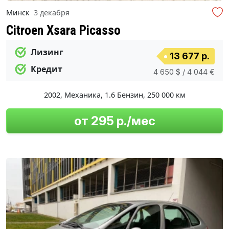
Минск
3 декабря
Citroen Xsara Picasso
Лизинг
13 677 р.
Кредит
4 650 $ / 4 044 €
2002
,
Механика
,
1.6 Бензин
,
250 000 км
от 295 р./мес