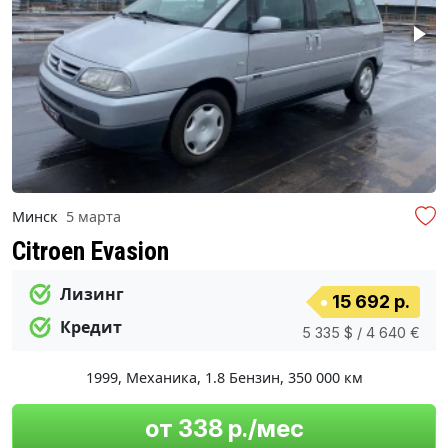
Минск
5 марта
Citroen Evasion
Лизинг
15 692 р.
Кредит
5 335 $ / 4 640 €
1999
,
Механика
,
1.8 Бензин
,
350 000 км
от 338 р./мес