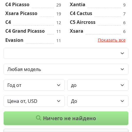
C4 Picasso
Xantia
29
9
Xsara Picasso
C4 Cactus
19
7
C4
C5 Aircross
12
6
C4 Grand Picasso
Xsara
11
6
Evasion
Показать все
11
Ничего не найдено