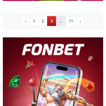
‹
1
2
3
...
11
›