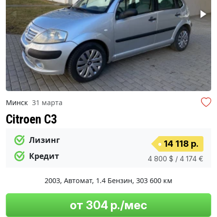
Минск
31 марта
Citroen C3
Лизинг
14 118 р.
Кредит
4 800 $ / 4 174 €
2003
,
Автомат
,
1.4 Бензин
,
303 600 км
от 304 р./мес