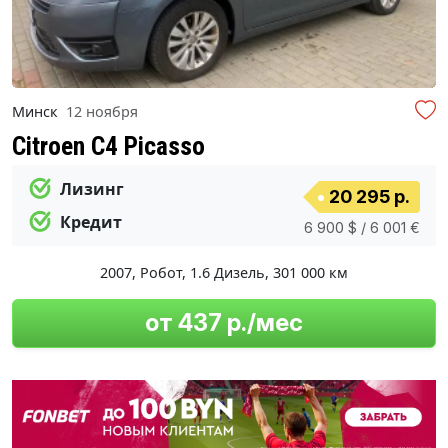
Минск
12 ноября
Citroen C4 Picasso
Лизинг
20 295 р.
Кредит
6 900 $ / 6 001 €
2007
,
Робот
,
1.6 Дизель
,
301 000 км
от 437 р./мес