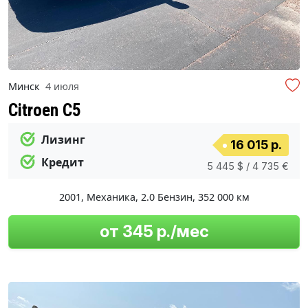
Минск
4 июля
Citroen C5
Лизинг
16 015 р.
Кредит
5 445 $ / 4 735 €
2001
,
Механика
,
2.0 Бензин
,
352 000 км
от 345 р./мес