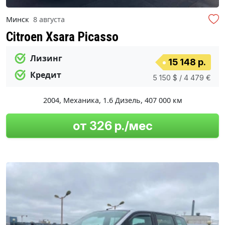
Минск
8 августа
Citroen Xsara Picasso
Лизинг
15 148 р.
Кредит
5 150 $ / 4 479 €
2004
,
Механика
,
1.6 Дизель
,
407 000 км
от 326 р./мес