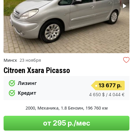
Минск
23 ноября
Citroen Xsara Picasso
Лизинг
13 677 р.
Кредит
4 650 $ / 4 044 €
2000
,
Механика
,
1.8 Бензин
,
196 760 км
от 295 р./мес