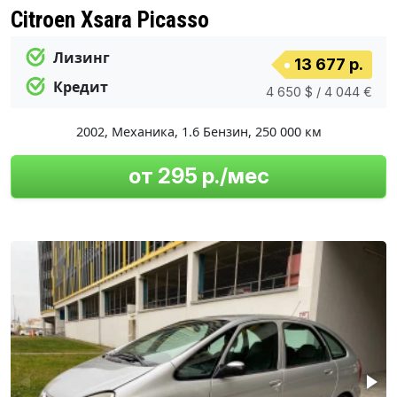
Citroen Xsara Picasso
Лизинг
13 677 р.
Кредит
4 650 $ / 4 044 €
2002
,
Механика
,
1.6 Бензин
,
250 000 км
от 295 р./мес