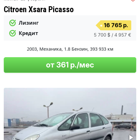
Citroen Xsara Picasso
Лизинг
16 765 р.
Кредит
5 700 $ / 4 957 €
2003
,
Механика
,
1.8 Бензин
,
393 933 км
от 361 р./мес