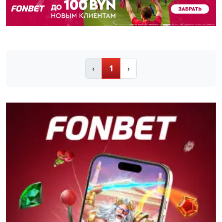
‹
1
›