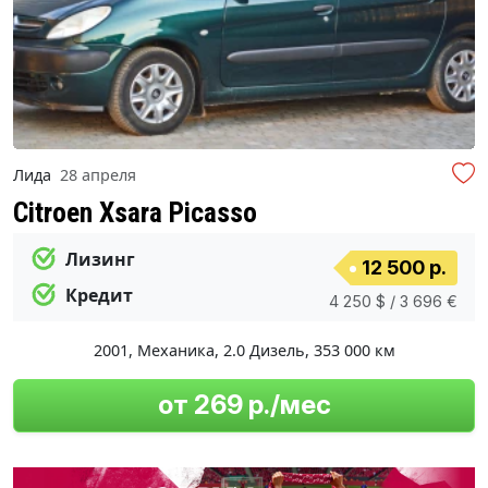
Лида
28 апреля
Citroen Xsara Picasso
Лизинг
12 500 р.
Кредит
4 250 $ / 3 696 €
2001
,
Механика
,
2.0 Дизель
,
353 000 км
от 269 р./мес