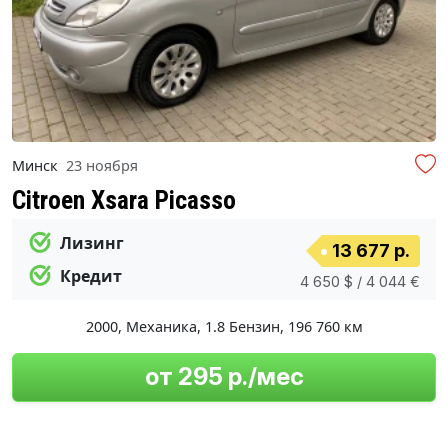
Минск
23 ноября
Citroen Xsara Picasso
Лизинг
13 677 р.
Кредит
4 650 $ / 4 044 €
2000
,
Механика
,
1.8 Бензин
,
196 760 км
от 295 р./мес