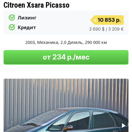
Citroen Xsara Picasso
Лизинг
10 853 р.
Кредит
3 690 $ / 3 209 €
2003
,
Механика
,
2.0 Дизель
,
290 000 км
от 234 р./мес