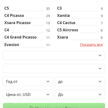
C5
C3
35
9
C4 Picasso
Xantia
29
9
Xsara Picasso
C4 Cactus
19
7
C4
C5 Aircross
12
6
C4 Grand Picasso
Xsara
11
6
Evasion
Показать все
11