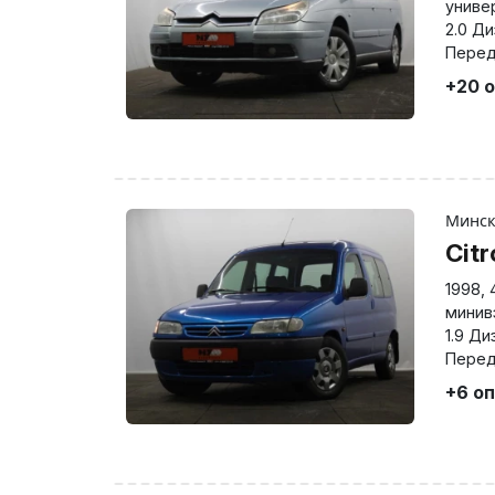
униве
2.0 Д
Перед
+20 
Минс
Citr
1998
,
минив
1.9 Ди
Перед
+6 о