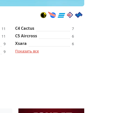
C4 Cactus
11
7
C5 Aircross
11
6
Xsara
9
6
Показать все
9