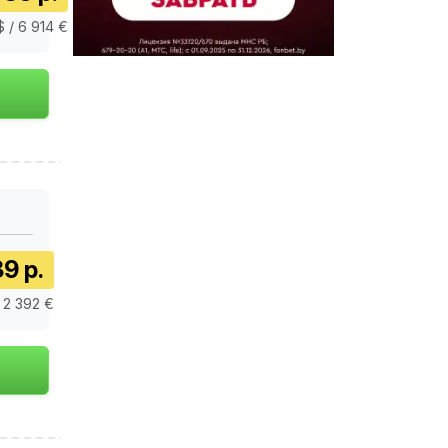
 / 6 914 €
9 р.
 2 392 €