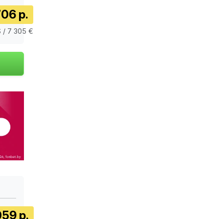
06 р.
 / 7 305 €
059 р.