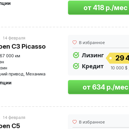
опции
к
14 февраля
В избранное
roen C3 Picasso
Лизинг
167 000 км
29 4
эн
Кредит
нзин
10 000 $ 
ний привод
,
Механика
опции
к
14 февраля
В избранное
roen C5