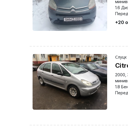
минив
1.6 Ди
Перед
+20 
Слуцк
Cit
2000
,
минив
1.8 Бе
Перед