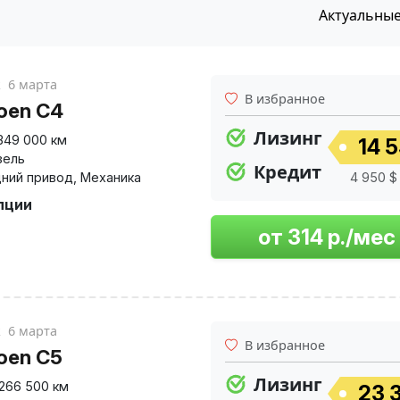
Актуальны
к
6 марта
В избранное
roen C4
Лизинг
349 000 км
14 5
зель
Кредит
ний привод
,
Механика
4 950 $ 
пции
к
6 марта
В избранное
roen C5
Лизинг
266 500 км
23 3