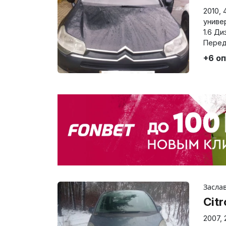
2010
,
униве
1.6 Ди
Перед
+6 о
Засла
Cit
2007
,