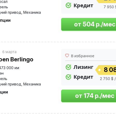
рсал
Кредит
изель
7 950 $
ний привод
,
Механика
опции
к
6 марта
В избранное
oen Berlingo
Лизинг
473 000 км
8 08
эн
Кредит
зель
2 750 $ /
ний привод
,
Механика
пции