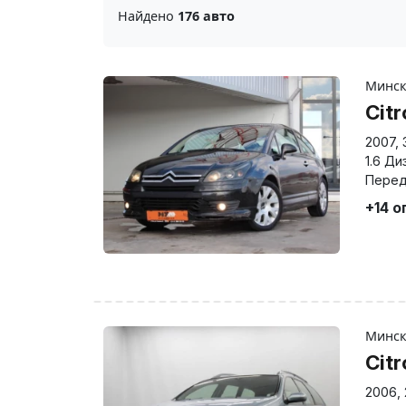
Найдено
176 авто
Минс
Cit
2007
,
1.6 Ди
Перед
+14 о
Минс
Cit
2006
,