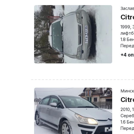
Засла
Citr
1999
,
лифтб
1.8 Бе
Перед
+4 о
Минс
Cit
2010
,
Сереб
1.6 Бе
Перед