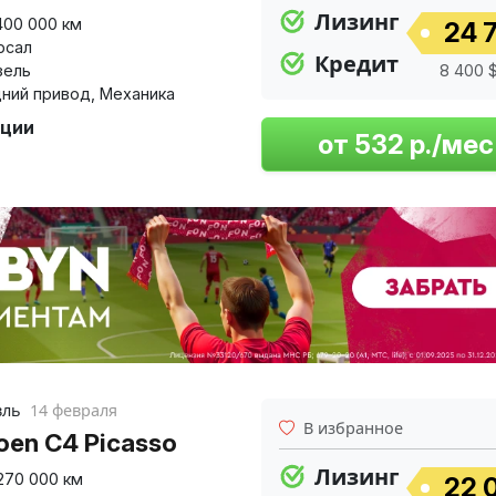
Лизинг
400 000 км
24 7
рсал
Кредит
зель
8 400 $
ний привод
,
Механика
пции
вль
14 февраля
В избранное
roen C4 Picasso
Лизинг
270 000 км
22 