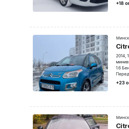
+18 
Минс
Cit
2014
,
минив
1.6 Бе
Перед
+23 
Минс
Cit