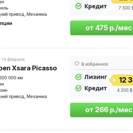
эн
Кредит
зель
7 500 $
ний привод
,
Механика
опции
14 февраля
В избранное
roen Xsara Picasso
Лизинг
300 000 км
12 3
эн
Кредит
нзин
4 200 $
ний привод
,
Механика