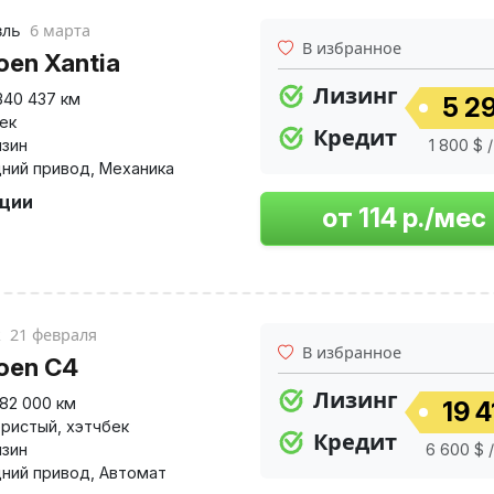
вль
6 марта
В избранное
oen Xantia
Лизинг
340 437 км
5 29
ек
Кредит
нзин
1 800 $ 
ний привод
,
Механика
пции
к
21 февраля
В избранное
roen C4
Лизинг
182 000 км
19 4
ристый
,
хэтчбек
Кредит
нзин
6 600 $ 
ний привод
,
Автомат