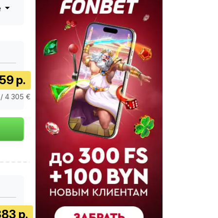
е
59 р.
/ 4 305 €
83 р.