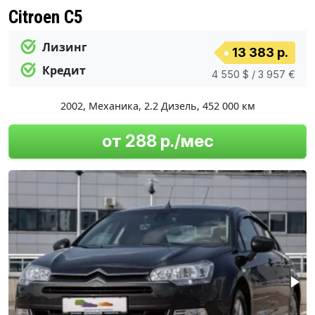
Citroen C5
Лизинг
13 383 р.
Кредит
4 550 $ / 3 957 €
2002
,
Механика
,
2.2 Дизель
,
452 000 км
от 288 р./мес