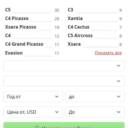
C5
C3
35
9
C4 Picasso
Xantia
29
9
Xsara Picasso
C4 Cactus
19
7
C4
C5 Aircross
12
6
C4 Grand Picasso
Xsara
11
6
Evasion
Показать все
11