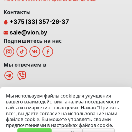
Контакты
+375 (33) 357-26-37
sale@vion.by
Подпишитесь на нас
Мы отвечаем в
г. Минск, ТЦ «Паркинг» Ул. Куйбышева 40
Мы используем файлы cookie для улучшения
(Офис: 5 этаж | Осмотр авто: 5 этаж)
вашего взаимодействия, анализа посещаемости
сайта и в маркетинговых целях. Нажав "Принять
Посмотреть на карте
все", вы даете согласие на использование нами
файлов cookie. Вы можете управлять своими
© 2020 — 2026 VION.BY — Продажа, выкуп и обмен | УНП
предпочтениями в настройках файлов cookie.
192961100 |
Эвакуатор Минск