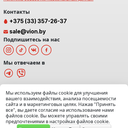
Контакты
+375 (33) 357-26-37
sale@vion.by
Подпишитесь на нас
Мы отвечаем в
г. Минск, ТЦ «Паркинг» Ул. Куйбышева 40
Мы используем файлы cookie для улучшения
(Офис: 5 этаж | Осмотр авто: 5 этаж)
вашего взаимодействия, анализа посещаемости
сайта и в маркетинговых целях. Нажав "Принять
Посмотреть на карте
все", вы даете согласие на использование нами
файлов cookie. Вы можете управлять своими
© 2020 — 2026 VION.BY — Продажа, выкуп и обмен | УНП
предпочтениями в настройках файлов cookie.
192961100 |
Эвакуатор Минск