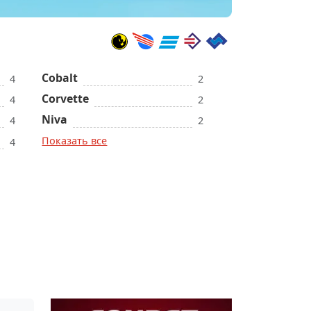
Cobalt
4
2
Corvette
4
2
Niva
4
2
Показать все
4