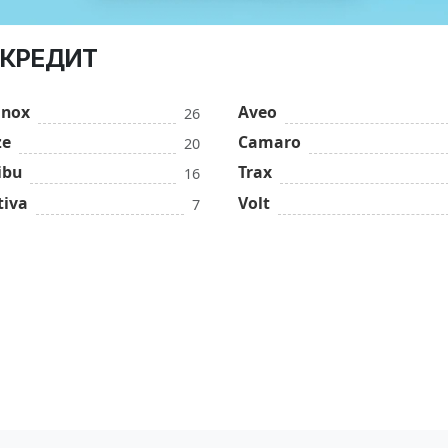
 КРЕДИТ
inox
Aveo
26
ze
Camaro
20
ibu
Trax
16
tiva
Volt
7