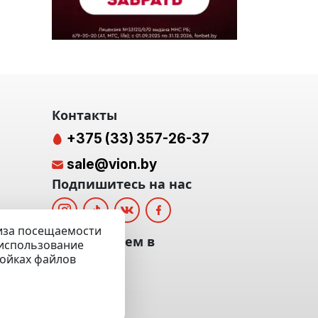
Контакты
+375 (33) 357-26-37
sale@vion.by
Подпишитесь на нас
лиза посещаемости
альных
Мы отвечаем в
а использование
ройках файлов