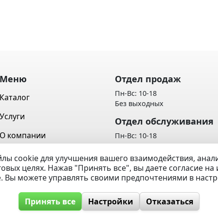
Меню
Отдел продаж
Пн-Вс: 10-18
Каталог
Без выходных
Услуги
Отдел обслуживания
О компании
Пн-Вс: 10-18
Без выходных
Контакты
лы cookie для улучшения вашего взаимодействия, ана
Политика обработки персон
говых целях. Нажав "Принять все", вы даете согласие н
Вопрос / Ответ
данных
e. Вы можете управлять своими предпочтениями в наст
Принять все
Настройки
Отказаться