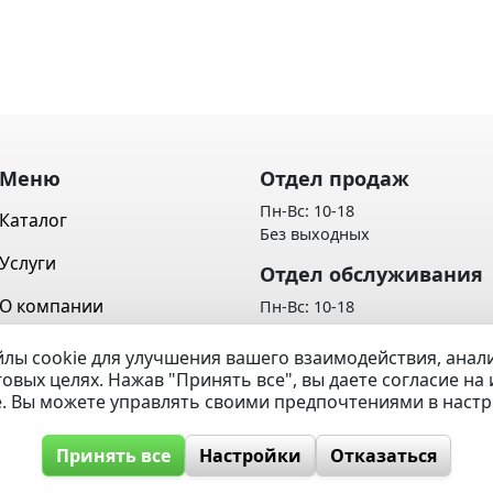
Меню
Отдел продаж
Пн-Вс: 10-18
Каталог
Без выходных
Услуги
Отдел обслуживания
О компании
Пн-Вс: 10-18
Без выходных
Контакты
лы cookie для улучшения вашего взаимодействия, ана
Политика обработки персон
говых целях. Нажав "Принять все", вы даете согласие н
Вопрос / Ответ
данных
e. Вы можете управлять своими предпочтениями в наст
Принять все
Настройки
Отказаться