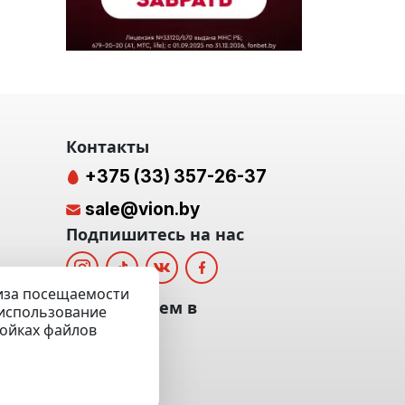
Контакты
+375 (33) 357-26-37
sale@vion.by
Подпишитесь на нас
лиза посещаемости
альных
Мы отвечаем в
а использование
ройках файлов