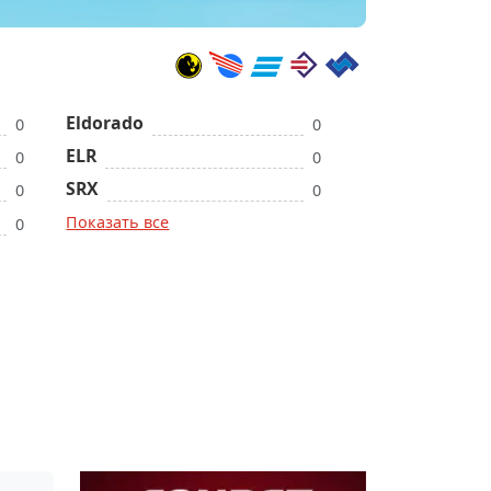
Eldorado
0
0
ELR
0
0
SRX
0
0
Показать все
0