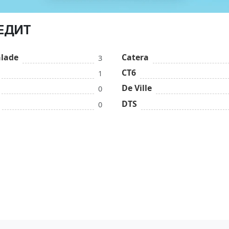
РЕДИТ
alade
Catera
3
CT6
1
De Ville
0
DTS
0