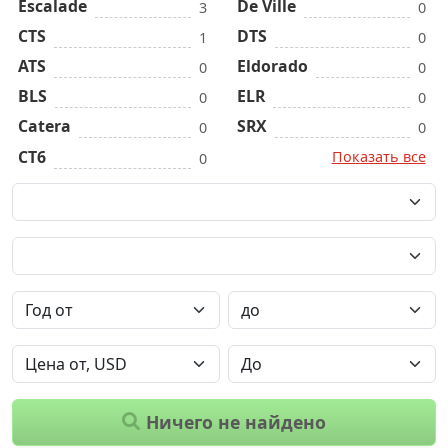
Escalade
De Ville
3
0
CTS
DTS
1
0
ATS
Eldorado
0
0
BLS
ELR
0
0
Catera
SRX
0
0
CT6
Показать все
0
Ничего не найдено