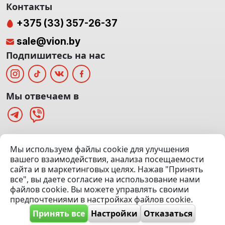
Контакты
+375 (33) 357-26-37
sale@vion.by
Подпишитесь на нас
Мы отвечаем в
г. Минск, ТЦ «Паркинг» Ул. Куйбышева 40
Мы используем файлы cookie для улучшения
(Офис: 5 этаж | Осмотр авто: 5 этаж)
вашего взаимодействия, анализа посещаемости
сайта и в маркетинговых целях. Нажав "Принять
Посмотреть на карте
все", вы даете согласие на использование нами
файлов cookie. Вы можете управлять своими
© 2020 — 2026 VION.BY — Продажа, выкуп и обмен | УНП
предпочтениями в настройках файлов cookie.
192961100 |
Эвакуатор Минск
Принять все
Настройки
Отказаться