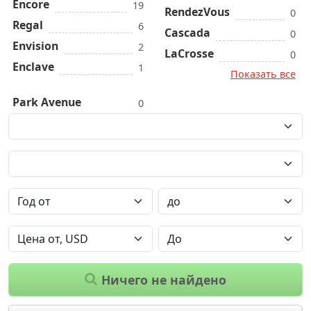
Encore
19
RendezVous
0
Regal
6
Cascada
0
Envision
2
LaCrosse
0
Enclave
1
Показать все
Park Avenue
0
Ничего не найдено