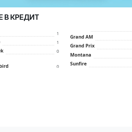
Е В КРЕДИТ
1
Grand AM
e
1
Grand Prix
ek
0
Montana
Sunfire
bird
0