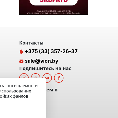
Контакты
+375 (33) 357-26-37
sale@vion.by
Подпишитесь на нас
лиза посещаемости
альных
Мы отвечаем в
а использование
ройках файлов