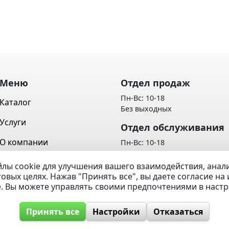
Меню
Отдел продаж
Пн-Вс: 10-18
Каталог
Без выходных
Услуги
Отдел обслуживания
О компании
Пн-Вс: 10-18
Без выходных
Контакты
лы cookie для улучшения вашего взаимодействия, ана
Политика обработки персон
говых целях. Нажав "Принять все", вы даете согласие н
Вопрос / Ответ
данных
e. Вы можете управлять своими предпочтениями в наст
Принять все
Настройки
Отказаться