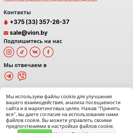
Контакты
+375 (33) 357-26-37
sale@vion.by
Подпишитесь на нас
Мы отвечаем в
г. Минск, ТЦ «Паркинг» Ул. Куйбышева 40
Мы используем файлы cookie для улучшения
(Офис: 5 этаж | Осмотр авто: 5 этаж)
вашего взаимодействия, анализа посещаемости
сайта и в маркетинговых целях. Нажав "Принять
Посмотреть на карте
все", вы даете согласие на использование нами
файлов cookie. Вы можете управлять своими
© 2020 — 2026 VION.BY — Продажа, выкуп и обмен | УНП
предпочтениями в настройках файлов cookie.
192961100 |
Эвакуатор Минск