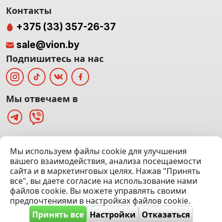
Контакты
+375 (33) 357-26-37
sale@vion.by
Подпишитесь на нас
Мы отвечаем в
г. Минск, ТЦ «Паркинг» Ул. Куйбышева 40
Мы используем файлы cookie для улучшения
(Офис: 5 этаж | Осмотр авто: 5 этаж)
вашего взаимодействия, анализа посещаемости
сайта и в маркетинговых целях. Нажав "Принять
Посмотреть на карте
все", вы даете согласие на использование нами
файлов cookie. Вы можете управлять своими
© 2020 — 2026 VION.BY — Продажа, выкуп и обмен | УНП
предпочтениями в настройках файлов cookie.
192961100 |
Эвакуатор Минск
Принять все
Настройки
Отказаться