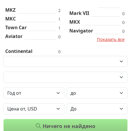
MKZ
2
Mark VII
0
MKC
1
MKX
0
Town Car
1
Navigator
0
Aviator
0
Показать все
Continental
0
Ничего не найдено