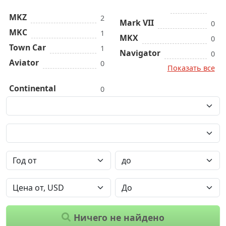
MKZ
2
Mark VII
0
MKC
1
MKX
0
Town Car
1
Navigator
0
Aviator
0
Показать все
Continental
0
Ничего не найдено