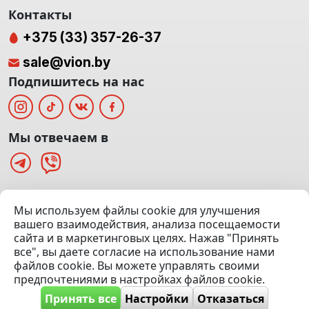
Контакты
+375 (33) 357-26-37
sale@vion.by
Подпишитесь на нас
Мы отвечаем в
г. Минск, ТЦ «Паркинг» Ул. Куйбышева 40
Мы используем файлы cookie для улучшения
(Офис: 5 этаж | Осмотр авто: 5 этаж)
вашего взаимодействия, анализа посещаемости
сайта и в маркетинговых целях. Нажав "Принять
Посмотреть на карте
все", вы даете согласие на использование нами
файлов cookie. Вы можете управлять своими
© 2020 — 2026 VION.BY — Продажа, выкуп и обмен | УНП
предпочтениями в настройках файлов cookie.
192961100 |
Эвакуатор Минск
Принять все
Настройки
Отказаться