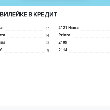
В ВИЛЕЙКЕ В КРЕДИТ
ta
2121 Нива
37
nta
Priora
14
gus
2109
13
Y
2114
8