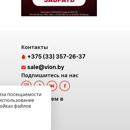
Контакты
+375 (33) 357-26-37
sale@vion.by
Подпишитесь на нас
лиза посещаемости
альных
Мы отвечаем в
а использование
ройках файлов