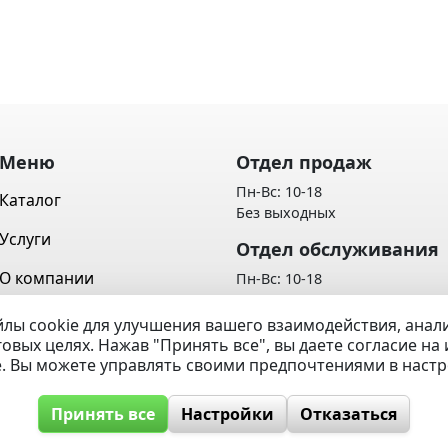
Меню
Отдел продаж
Пн-Вс: 10-18
Каталог
Без выходных
Услуги
Отдел обслуживания
О компании
Пн-Вс: 10-18
Без выходных
Контакты
лы cookie для улучшения вашего взаимодействия, ана
Политика обработки персон
говых целях. Нажав "Принять все", вы даете согласие н
Вопрос / Ответ
данных
e. Вы можете управлять своими предпочтениями в наст
Принять все
Настройки
Отказаться