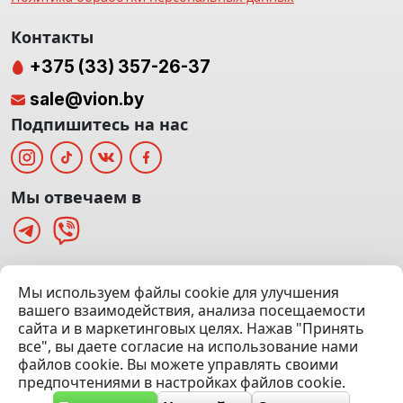
Контакты
+375 (33) 357-26-37
sale@vion.by
Подпишитесь на нас
Мы отвечаем в
г. Минск, ТЦ «Паркинг» Ул. Куйбышева 40
Мы используем файлы cookie для улучшения
(Офис: 5 этаж | Осмотр авто: 5 этаж)
вашего взаимодействия, анализа посещаемости
сайта и в маркетинговых целях. Нажав "Принять
Посмотреть на карте
все", вы даете согласие на использование нами
файлов cookie. Вы можете управлять своими
© 2020 — 2026 VION.BY — Продажа, выкуп и обмен | УНП
предпочтениями в настройках файлов cookie.
192961100 |
Эвакуатор Минск