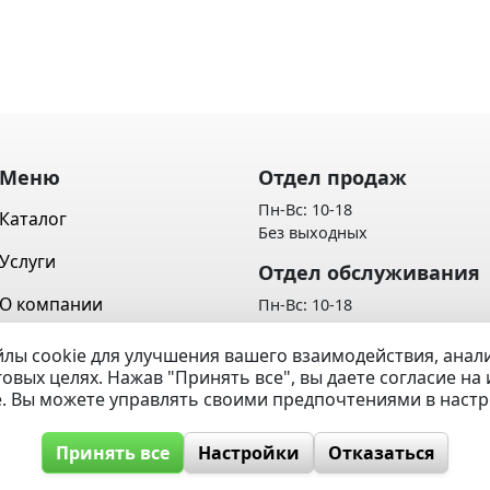
Меню
Отдел продаж
Пн-Вс: 10-18
Каталог
Без выходных
Услуги
Отдел обслуживания
О компании
Пн-Вс: 10-18
Без выходных
Контакты
лы cookie для улучшения вашего взаимодействия, ана
Политика обработки персон
говых целях. Нажав "Принять все", вы даете согласие н
Вопрос / Ответ
данных
e. Вы можете управлять своими предпочтениями в наст
Принять все
Настройки
Отказаться