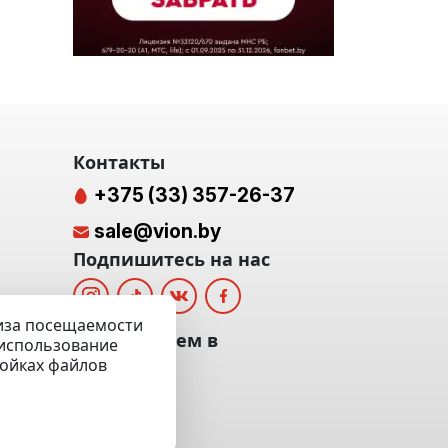
Контакты
+375 (33) 357-26-37
sale@vion.by
Подпишитесь на нас
лиза посещаемости
альных
Мы отвечаем в
а использование
ройках файлов