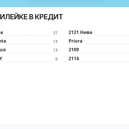
 ВИЛЕЙКЕ В КРЕДИТ
ta
2121 Нива
37
nta
Priora
14
gus
2109
13
Y
2114
8