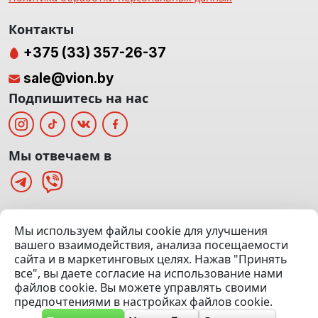
Контакты
+375 (33) 357-26-37
sale@vion.by
Подпишитесь на нас
Мы отвечаем в
г. Минск, ТЦ «Паркинг» Ул. Куйбышева 40
Мы используем файлы cookie для улучшения
(Офис: 5 этаж | Осмотр авто: 5 этаж)
вашего взаимодействия, анализа посещаемости
сайта и в маркетинговых целях. Нажав "Принять
Посмотреть на карте
все", вы даете согласие на использование нами
файлов cookie. Вы можете управлять своими
© 2020 — 2026 VION.BY — Продажа, выкуп и обмен | УНП
предпочтениями в настройках файлов cookie.
192961100 |
Эвакуатор Минск