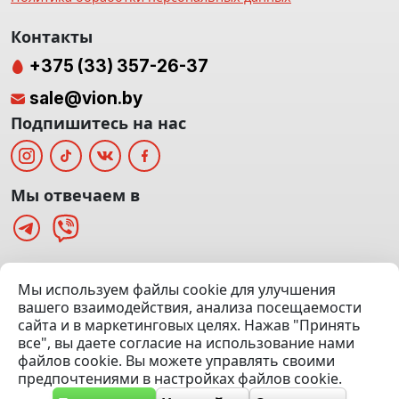
Контакты
+375 (33) 357-26-37
sale@vion.by
Подпишитесь на нас
Мы отвечаем в
г. Минск, ТЦ «Паркинг» Ул. Куйбышева 40
Мы используем файлы cookie для улучшения
(Офис: 5 этаж | Осмотр авто: 5 этаж)
вашего взаимодействия, анализа посещаемости
сайта и в маркетинговых целях. Нажав "Принять
Посмотреть на карте
все", вы даете согласие на использование нами
файлов cookie. Вы можете управлять своими
© 2020 — 2026 VION.BY — Продажа, выкуп и обмен | УНП
предпочтениями в настройках файлов cookie.
192961100 |
Эвакуатор Минск