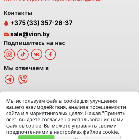
Контакты
+375 (33) 357-26-37
sale@vion.by
Подпишитесь на нас
Мы отвечаем в
г. Минск, ТЦ «Паркинг» Ул. Куйбышева 40
Мы используем файлы cookie для улучшения
(Офис: 5 этаж | Осмотр авто: 5 этаж)
вашего взаимодействия, анализа посещаемости
сайта и в маркетинговых целях. Нажав "Принять
Посмотреть на карте
все", вы даете согласие на использование нами
файлов cookie. Вы можете управлять своими
© 2020 — 2026 VION.BY — Продажа, выкуп и обмен | УНП
предпочтениями в настройках файлов cookie.
192961100 |
Эвакуатор Минск