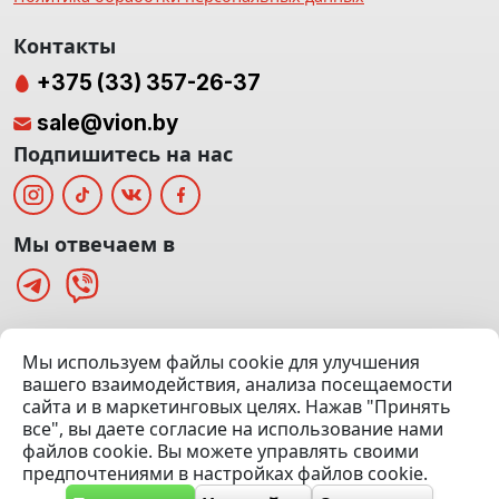
Контакты
+375 (33) 357-26-37
sale@vion.by
Подпишитесь на нас
Мы отвечаем в
г. Минск, ТЦ «Паркинг» Ул. Куйбышева 40
Мы используем файлы cookie для улучшения
(Офис: 5 этаж | Осмотр авто: 5 этаж)
вашего взаимодействия, анализа посещаемости
сайта и в маркетинговых целях. Нажав "Принять
Посмотреть на карте
все", вы даете согласие на использование нами
файлов cookie. Вы можете управлять своими
© 2020 — 2026 VION.BY — Продажа, выкуп и обмен | УНП
предпочтениями в настройках файлов cookie.
192961100 |
Эвакуатор Минск