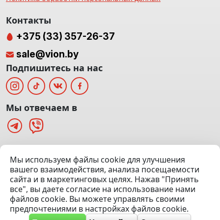
Контакты
+375 (33) 357-26-37
sale@vion.by
Подпишитесь на нас
Мы отвечаем в
г. Минск, ТЦ «Паркинг» Ул. Куйбышева 40
Мы используем файлы cookie для улучшения
(Офис: 5 этаж | Осмотр авто: 5 этаж)
вашего взаимодействия, анализа посещаемости
сайта и в маркетинговых целях. Нажав "Принять
Посмотреть на карте
все", вы даете согласие на использование нами
файлов cookie. Вы можете управлять своими
© 2020 — 2026 VION.BY — Продажа, выкуп и обмен | УНП
предпочтениями в настройках файлов cookie.
192961100 |
Эвакуатор Минск