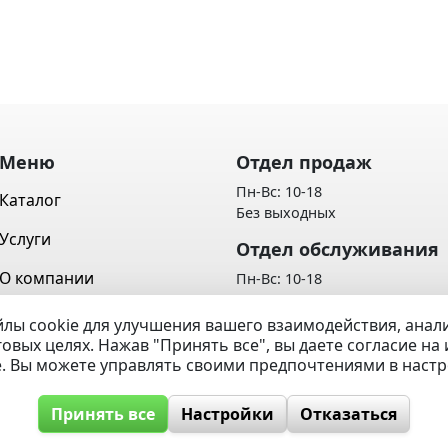
Меню
Отдел продаж
Пн-Вс: 10-18
Каталог
Без выходных
Услуги
Отдел обслуживания
О компании
Пн-Вс: 10-18
Без выходных
Контакты
лы cookie для улучшения вашего взаимодействия, ана
Политика обработки персон
говых целях. Нажав "Принять все", вы даете согласие н
Вопрос / Ответ
данных
e. Вы можете управлять своими предпочтениями в наст
Принять все
Настройки
Отказаться