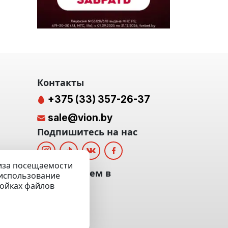
Контакты
+375 (33) 357-26-37
sale@vion.by
Подпишитесь на нас
лиза посещаемости
альных
Мы отвечаем в
а использование
ройках файлов