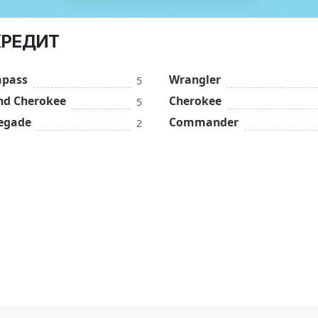
 КРЕДИТ
pass
Wrangler
5
nd Cherokee
Cherokee
5
egade
Commander
2