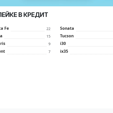
ЛЕЙКЕ В КРЕДИТ
ta Fe
Sonata
22
ta
Tucson
15
ris
i30
9
ent
ix35
7