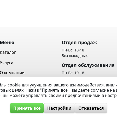
Меню
Отдел продаж
Пн-Вс: 10-18
Каталог
Без выходных
Услуги
Отдел обслуживания
О компании
Пн-Вс: 10-18
Без выходных
Контакты
лы cookie для улучшения вашего взаимодействия, ана
Политика обработки персон
говых целях. Нажав "Принять все", вы даете согласие н
Вопрос / Ответ
данных
e. Вы можете управлять своими предпочтениями в наст
Принять все
Настройки
Отказаться