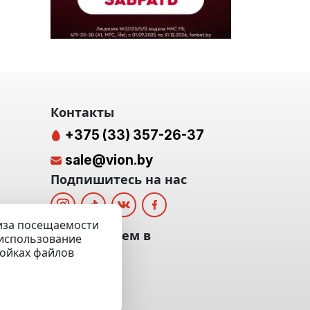
Контакты
+375 (33) 357-26-37
sale@vion.by
Подпишитесь на нас
лиза посещаемости
альных
Мы отвечаем в
а использование
ройках файлов