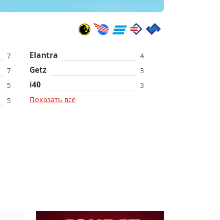
Elantra
7
4
Getz
7
3
i40
5
3
Показать все
5