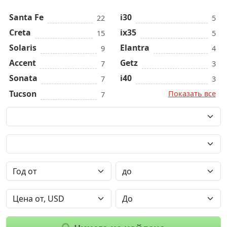
Santa Fe
i30
22
5
Creta
ix35
15
5
Solaris
Elantra
9
4
Accent
Getz
7
3
Sonata
i40
7
3
Tucson
Показать все
7