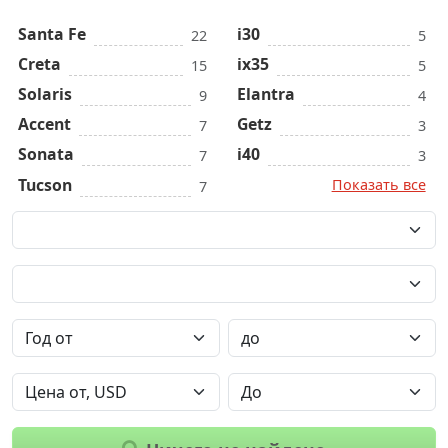
Santa Fe
i30
22
5
Creta
ix35
15
5
Solaris
Elantra
9
4
Accent
Getz
7
3
Sonata
i40
7
3
Tucson
Показать все
7