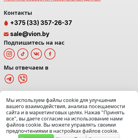
Контакты
+375 (33) 357-26-37
sale@vion.by
Подпишитесь на нас
Мы отвечаем в
г. Минск, ТЦ «Паркинг» Ул. Куйбышева 40
Мы используем файлы cookie для улучшения
(Офис: 5 этаж | Осмотр авто: 5 этаж)
вашего взаимодействия, анализа посещаемости
сайта и в маркетинговых целях. Нажав "Принять
Посмотреть на карте
все", вы даете согласие на использование нами
файлов cookie. Вы можете управлять своими
© 2020 — 2026 VION.BY — Продажа, выкуп и обмен | УНП
предпочтениями в настройках файлов cookie.
192961100 |
Эвакуатор Минск