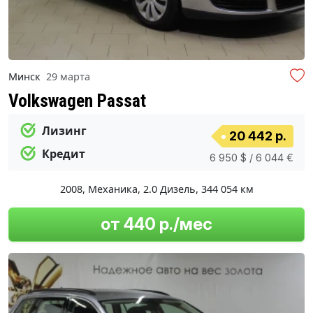
Минск
29 марта
Volkswagen Passat
Лизинг
20 442 р.
Кредит
6 950 $ / 6 044 €
2008
,
Механика
,
2.0 Дизель
,
344 054 км
от 440 р./мес