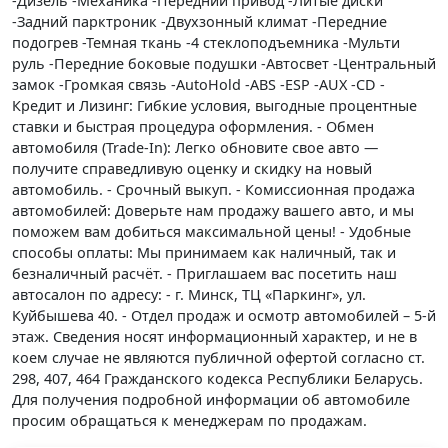
-Дизель -Механика -Передний привод -Литые диски
-Задний парктроник -Двухзонный климат -Передние
подогрев -Темная ткань -4 стеклоподъемника -Мульти
руль -Передние боковые подушки -Автосвет -Центральный
замок -Громкая связь -AutoHold -ABS -ESP -AUX -CD -
Кредит и Лизинг: Гибкие условия, выгодные процентные
ставки и быстрая процедура оформления. - Обмен
автомобиля (Trade-In): Легко обновите свое авто —
получите справедливую оценку и скидку на новый
автомобиль. - Срочный выкуп. - Комиссионная продажа
автомобилей: Доверьте нам продажу вашего авто, и мы
поможем вам добиться максимальной цены! - Удобные
способы оплаты: Мы принимаем как наличный, так и
безналичный расчёт. - Приглашаем вас посетить наш
автосалон по адресу: - г. Минск, ТЦ «Паркинг», ул.
Куйбышева 40. - Отдел продаж и осмотр автомобилей – 5-й
этаж. Сведения носят информационный характер, и не в
коем случае не являются публичной офертой согласно ст.
298, 407, 464 Гражданского кодекса Республики Беларусь.
Для получения подробной информации об автомобиле
просим обращаться к менеджерам по продажам.