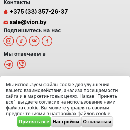
Контакты
+375 (33) 357-26-37
sale@vion.by
Подпишитесь на нас
Мы отвечаем в
г. Минск, ТЦ «Паркинг» Ул. Куйбышева 40
Мы используем файлы cookie для улучшения
(Офис: 5 этаж | Осмотр авто: 5 этаж)
вашего взаимодействия, анализа посещаемости
сайта и в маркетинговых целях. Нажав "Принять
Посмотреть на карте
все", вы даете согласие на использование нами
файлов cookie. Вы можете управлять своими
© 2020 — 2026 VION.BY — Продажа, выкуп и обмен | УНП
предпочтениями в настройках файлов cookie.
192961100 |
Эвакуатор Минск
Принять все
Настройки
Отказаться