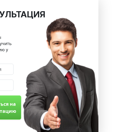
УЛЬТАЦИЯ
ы
учить
ию у
ься на
ьтацию