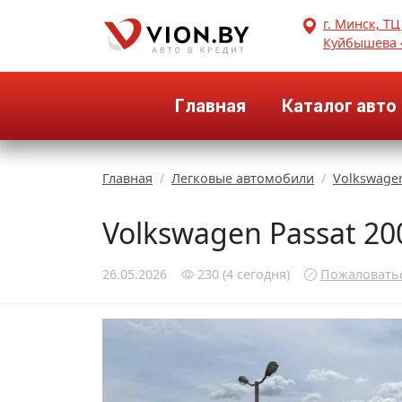
г. Минск, ТЦ
Куйбышева 
Главная
Каталог авто
Главная
Легковые автомобили
Volkswage
Volkswagen Passat 20
26.05.2026
230
(4
сегодня
)
Пожаловать