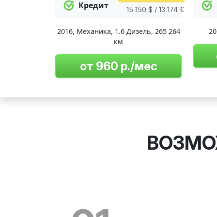
Кредит
15 150 $ / 13 174 €
2016
,
Механика
,
1.6 Дизель
,
265 264
20
км
от 960 р./мес
ВОЗМО