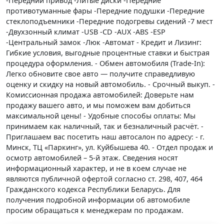
-Передний привод -Литые диски -Передние
противотуманные фары -Передние подушки -Передние
стеклоподъемники -Передние подогревы сидений -7 мест
-Двухзонный климат -USB -CD -AUX -ABS -ESP
-Центральный замок -Люк -Автомат - Кредит и Лизинг:
Гибкие условия, выгодные процентные ставки и быстрая
процедура оформления. - Обмен автомобиля (Trade-In):
Легко обновите свое авто — получите справедливую
оценку и скидку на новый автомобиль. - Срочный выкуп. -
Комиссионная продажа автомобилей: Доверьте нам
продажу вашего авто, и мы поможем вам добиться
максимальной цены! - Удобные способы оплаты: Мы
принимаем как наличный, так и безналичный расчёт. -
Приглашаем вас посетить наш автосалон по адресу: - г.
Минск, ТЦ «Паркинг», ул. Куйбышева 40. - Отдел продаж и
осмотр автомобилей – 5-й этаж. Сведения носят
информационный характер, и не в коем случае не
являются публичной офертой согласно ст. 298, 407, 464
Гражданского кодекса Республики Беларусь. Для
получения подробной информации об автомобиле
просим обращаться к менеджерам по продажам.