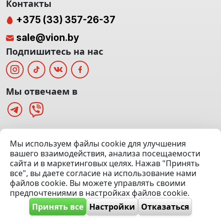
Контакты
+375 (33) 357-26-37
sale@vion.by
Подпишитесь на нас
Мы отвечаем в
г. Минск, ТЦ «Паркинг» Ул. Куйбышева 40
Мы используем файлы cookie для улучшения
(Офис: 5 этаж | Осмотр авто: 5 этаж)
вашего взаимодействия, анализа посещаемости
сайта и в маркетинговых целях. Нажав "Принять
Посмотреть на карте
все", вы даете согласие на использование нами
файлов cookie. Вы можете управлять своими
© 2020 — 2026 VION.BY — Продажа, выкуп и обмен | УНП
предпочтениями в настройках файлов cookie.
192961100 |
Эвакуатор Минск
Принять все
Настройки
Отказаться