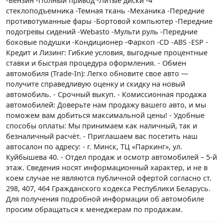
-Бензин -Полный привод -Литые диски -4
стеклоподъемника -Темная ткань -Механика -Передние
противотуманные фары -Бортовой компьютер -Передние
подогревы сидений -Webasto -Мульти руль -Передние
боковые подушки -Кондиционер -Фаркоп -CD -ABS -ESP -
Кредит и Лизинг: Гибкие условия, выгодные процентные
ставки и быстрая процедура оформления. - Обмен
автомобиля (Trade-In): Легко обновите свое авто —
получите справедливую оценку и скидку на новый
автомобиль. - Срочный выкуп. - Комиссионная продажа
автомобилей: Доверьте нам продажу вашего авто, и мы
поможем вам добиться максимальной цены! - Удобные
способы оплаты: Мы принимаем как наличный, так и
безналичный расчёт. - Приглашаем вас посетить наш
автосалон по адресу: - г. Минск, ТЦ «Паркинг», ул.
Куйбышева 40. - Отдел продаж и осмотр автомобилей – 5-й
этаж. Сведения носят информационный характер, и не в
коем случае не являются публичной офертой согласно ст.
298, 407, 464 Гражданского кодекса Республики Беларусь.
Для получения подробной информации об автомобиле
просим обращаться к менеджерам по продажам.