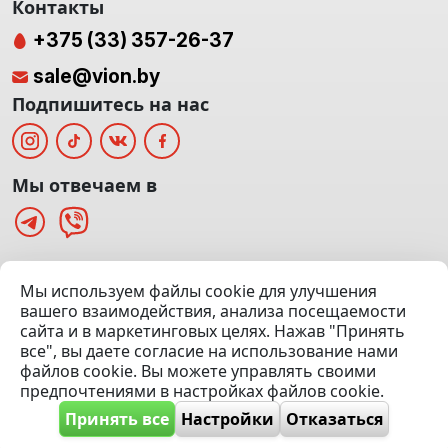
Контакты
+375 (33) 357-26-37
sale@vion.by
Подпишитесь на нас
Мы отвечаем в
г. Минск, ТЦ «Паркинг» Ул. Куйбышева 40
Мы используем файлы cookie для улучшения
(Офис: 5 этаж | Осмотр авто: 5 этаж)
вашего взаимодействия, анализа посещаемости
сайта и в маркетинговых целях. Нажав "Принять
Посмотреть на карте
все", вы даете согласие на использование нами
файлов cookie. Вы можете управлять своими
© 2020 — 2026 VION.BY — Продажа, выкуп и обмен | УНП
предпочтениями в настройках файлов cookie.
192961100 |
Эвакуатор Минск
Принять все
Настройки
Отказаться