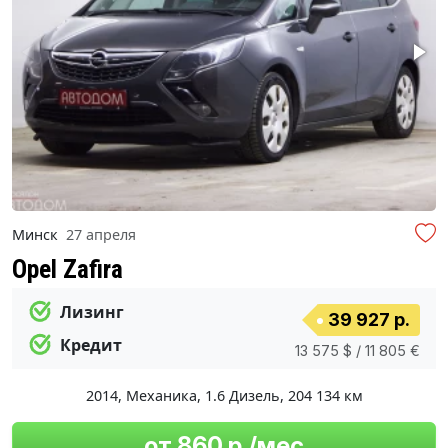
Минск
27 апреля
Opel Zafira
Лизинг
39 927 р.
Кредит
13 575 $ / 11 805 €
2014
,
Механика
,
1.6 Дизель
,
204 134 км
от 860 р./мес