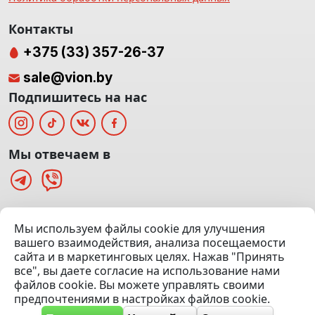
Контакты
+375 (33) 357-26-37
sale@vion.by
Подпишитесь на нас
Мы отвечаем в
г. Минск, ТЦ «Паркинг» Ул. Куйбышева 40
Мы используем файлы cookie для улучшения
(Офис: 5 этаж | Осмотр авто: 5 этаж)
вашего взаимодействия, анализа посещаемости
сайта и в маркетинговых целях. Нажав "Принять
Посмотреть на карте
все", вы даете согласие на использование нами
файлов cookie. Вы можете управлять своими
© 2020 — 2026 VION.BY — Продажа, выкуп и обмен | УНП
предпочтениями в настройках файлов cookie.
192961100 |
Эвакуатор Минск