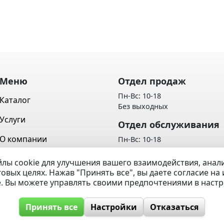
Меню
Отдел продаж
Пн-Вс: 10-18
Каталог
Без выходных
Услуги
Отдел обслуживания
О компании
Пн-Вс: 10-18
Без выходных
Контакты
лы cookie для улучшения вашего взаимодействия, ана
Политика обработки персон
говых целях. Нажав "Принять все", вы даете согласие н
Вопрос / Ответ
данных
e. Вы можете управлять своими предпочтениями в наст
Принять все
Настройки
Отказаться