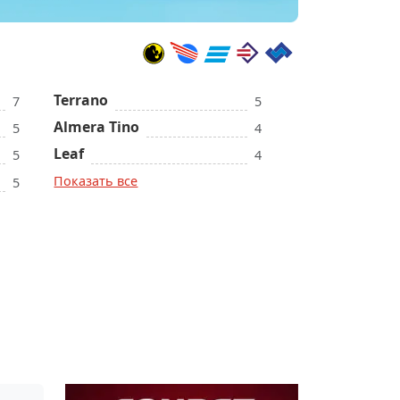
Terrano
7
5
Almera Tino
5
4
Leaf
5
4
Показать все
5