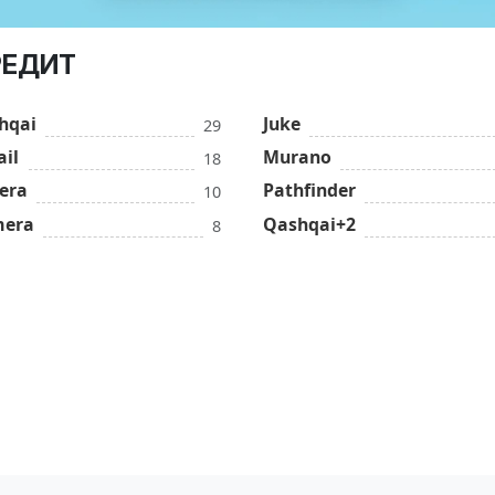
РЕДИТ
hqai
Juke
29
ail
Murano
18
era
Pathfinder
10
mera
Qashqai+2
8