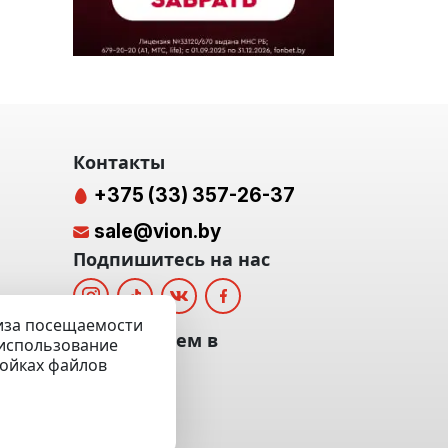
Контакты
+375 (33) 357-26-37
sale@vion.by
Подпишитесь на нас
лиза посещаемости
альных
Мы отвечаем в
а использование
ройках файлов